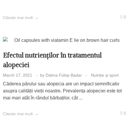
0
Citeste mai mult
Efectul nutrienților în tratamentul
alopeciei
March 17, 2021
by
Dalma Fülöp-Badar
Nutriție și sport
Căderea părului sau alopecia are un impact semnificativ
asupra calității vieții noastre. Prevalența alopeciei este tot
mai mari atât în rândul bărbaților, cât ...
0
Citeste mai mult