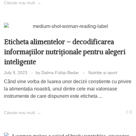
Citeste mai mult
Eticheta alimentelor – decodificarea
informațiilor nutriționale pentru alegeri
inteligente
July 9, 2023
by
Dalma Fülöp-Badar
Nutriție și sport
Când vine vorba de luarea unor decizii conștiente cu privire
la alimentația noastră, unul dintre cele mai valoroase
instrumente de care dispunem este eticheta ...
0
Citeste mai mult