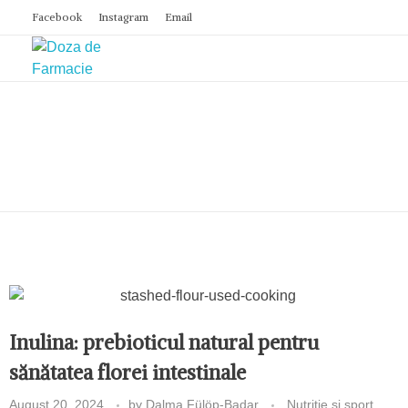
Facebook
Instagram
Email
Doza de Farmacie
Inulina: prebioticul natural pentru
sănătatea florei intestinale
August 20, 2024
by
Dalma Fülöp-Badar
Nutriție și sport