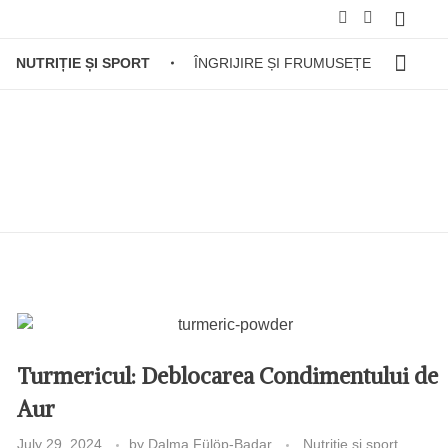
NUTRIȚIE ȘI SPORT
ÎNGRIJIRE ȘI FRUMUSEȚE
Turmericul: Deblocarea Condimentului de
Aur
July 29, 2024
by
Dalma Fülöp-Badar
Nutriție și sport