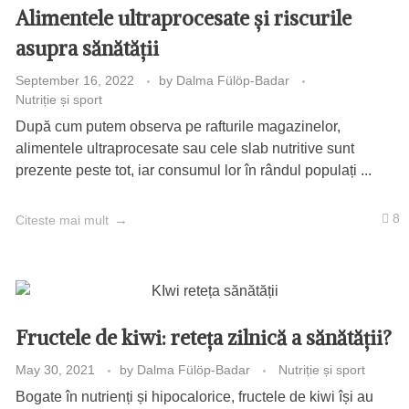
Alimentele ultraprocesate și riscurile
asupra sănătății
September 16, 2022
by
Dalma Fülöp-Badar
Nutriție și sport
După cum putem observa pe rafturile magazinelor,
alimentele ultraprocesate sau cele slab nutritive sunt
prezente peste tot, iar consumul lor în rândul populați ...
8
Citeste mai mult
Fructele de kiwi: reteța zilnică a sănătății?
May 30, 2021
by
Dalma Fülöp-Badar
Nutriție și sport
Bogate în nutrienți și hipocalorice, fructele de kiwi își au