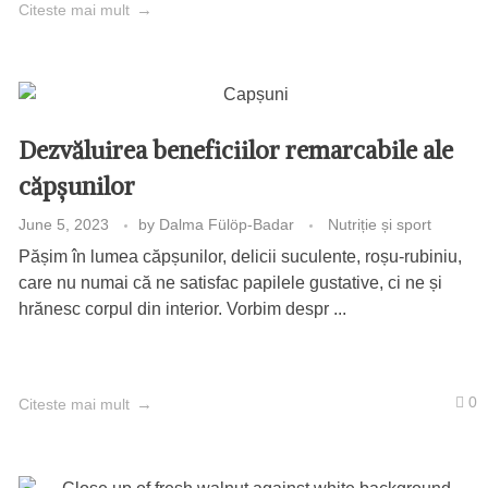
Citeste mai mult
Dezvăluirea beneficiilor remarcabile ale
căpșunilor
June 5, 2023
by
Dalma Fülöp-Badar
Nutriție și sport
Pășim în lumea căpșunilor, delicii suculente, roșu-rubiniu,
care nu numai că ne satisfac papilele gustative, ci ne și
hrănesc corpul din interior. Vorbim despr ...
0
Citeste mai mult