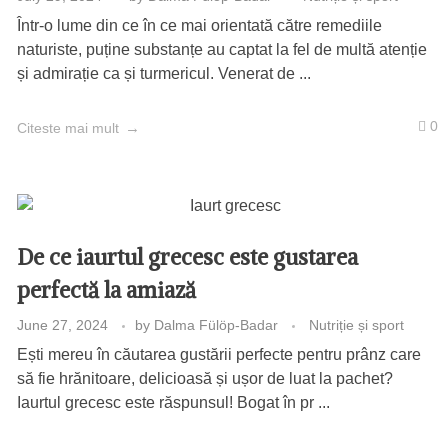
Într-o lume din ce în ce mai orientată către remediile
naturiste, puține substanțe au captat la fel de multă atenție
și admirație ca și turmericul. Venerat de ...
0
Citeste mai mult
De ce iaurtul grecesc este gustarea
perfectă la amiază
June 27, 2024
by
Dalma Fülöp-Badar
Nutriție și sport
Ești mereu în căutarea gustării perfecte pentru prânz care
să fie hrănitoare, delicioasă și ușor de luat la pachet?
Iaurtul grecesc este răspunsul! Bogat în pr ...