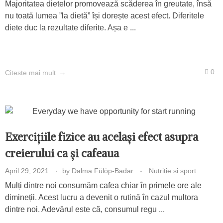
Majoritatea dietelor promovează scăderea în greutate, însă
nu toată lumea ”la dietă” își dorește acest efect. Diferitele
diete duc la rezultate diferite. Așa e ...
0
Citeste mai mult
Exercițiile fizice au același efect asupra
creierului ca și cafeaua
April 29, 2021
by
Dalma Fülöp-Badar
Nutriție și sport
Mulți dintre noi consumăm cafea chiar în primele ore ale
dimineții. Acest lucru a devenit o rutină în cazul multora
dintre noi. Adevărul este că, consumul regu ...