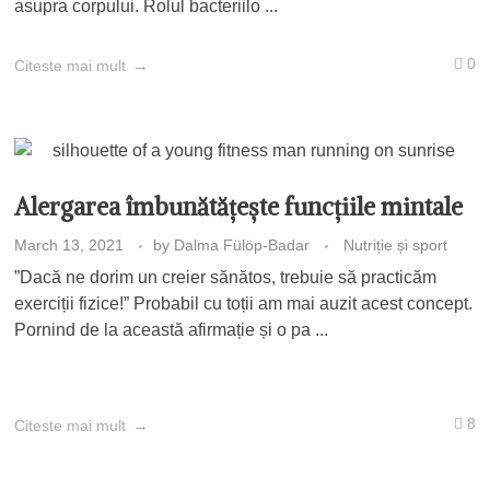
asupra corpului. Rolul bacteriilo ...
0
Citeste mai mult
Alergarea îmbunătățește funcțiile mintale
March 13, 2021
by
Dalma Fülöp-Badar
Nutriție și sport
”Dacă ne dorim un creier sănătos, trebuie să practicăm
exerciții fizice!” Probabil cu toții am mai auzit acest concept.
Pornind de la această afirmație și o pa ...
8
Citeste mai mult