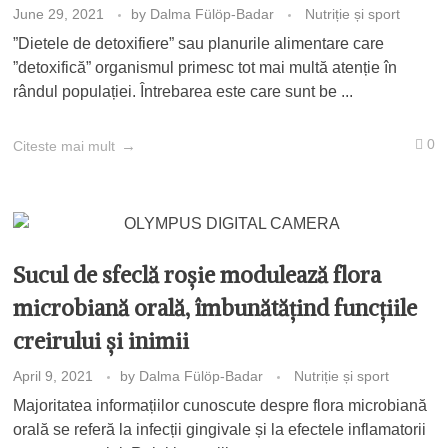
June 29, 2021
by
Dalma Fülöp-Badar
Nutriție și sport
”Dietele de detoxifiere” sau planurile alimentare care
”detoxifică” organismul primesc tot mai multă atenție în
rândul populației. Întrebarea este care sunt be ...
0
Citeste mai mult
Sucul de sfeclă roșie modulează flora
microbiană orală, îmbunătățind funcțiile
creirului și inimii
April 9, 2021
by
Dalma Fülöp-Badar
Nutriție și sport
Majoritatea informațiilor cunoscute despre flora microbiană
orală se referă la infecții gingivale și la efectele inflamatorii