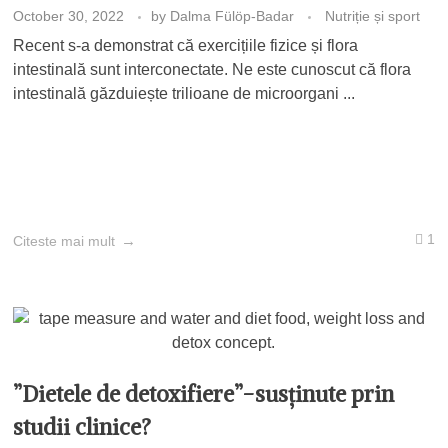
October 30, 2022
by
Dalma Fülöp-Badar
Nutriție și sport
Recent s-a demonstrat că exercițiile fizice și flora
intestinală sunt interconectate. Ne este cunoscut că flora
intestinală găzduiește trilioane de microorgani ...
1
Citeste mai mult
”Dietele de detoxifiere”-susținute prin
studii clinice?