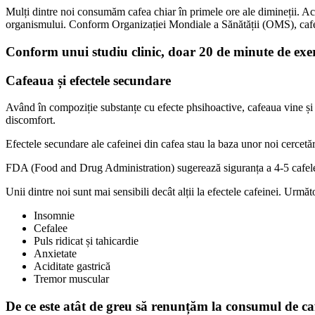
Mulți dintre noi consumăm cafea chiar în primele ore ale dimineții. Ace
organismului. Conform Organizației Mondiale a Sănătății (OMS), cafein
Conform unui studiu clinic, doar 20 de minute de exerci
Cafeaua și efectele secundare
Având în compoziție substanțe cu efecte phsihoactive, cafeaua vine și 
discomfort.
Efectele secundare ale cafeinei din cafea stau la baza unor noi cercetări
FDA (Food and Drug Administration) sugerează siguranța a 4-5 cafele 
Unii dintre noi sunt mai sensibili decât alții la efectele cafeinei. Ur
Insomnie
Cefalee
Puls ridicat și tahicardie
Anxietate
Aciditate gastrică
Tremor muscular
De ce este atât de greu să renunțăm la consumul de ca