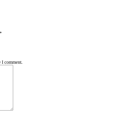
*
e I comment.