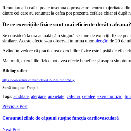
Renunțarea la cafea poate însemna o provocare pentru majoritatea dintre
dintre cei care au renunțat la cafea pot prezenta cefalee chiar și după 
De ce exercițiile fizice sunt mai eficiente decât cafeaua
Se consideră la ora actuală că o singură sesiune de exerciții fizice poat
similare. Aceste efecte s-au observat în urma unor
alergări
de 20 de mi
Având în vedere că practicarea exercițiilor fizice este lipsită de efecte
Mai mult, exercițiile fizice pot avea efecte benefice și asupra simptome
Bibliografie:
https://www.nature.com/articles/s41598-019-56251-y
Sursă imagine: Freepik
Tags:
aciditate
,
alergare
,
anxietate
,
cafeina
,
cefalee
,
exercitiu fizic
,
fun
Previous Post
Consumul zilnic de căpșuni susține funcția cardiovasculară
Next Post