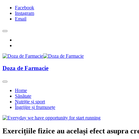
Facebook
Instagram
Email
Doza de Farmacie
Home
Sănătate
Nutriție și sport
Îngrijire și frumusețe
Exercițiile fizice au același efect asupra cr