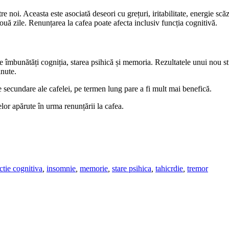
 noi. Aceasta este asociată deseori cu grețuri, iritabilitate, energie sc
nouă zile. Renunțarea la cafea poate afecta inclusiv funcția cognitivă.
?
e îmbunătăți cogniția, starea psihică și memoria. Rezultatele unui nou studi
nute.
le secundare ale cafelei, pe termen lung pare a fi mult mai benefică.
lor apărute în urma renunțării la cafea.
ctie cognitiva
,
insomnie
,
memorie
,
stare psihica
,
tahicrdie
,
tremor