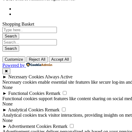
Shopping Basket
Customize
Reject All
Accept All
Powered by
✖
►
Necessary Cookies
Always Active
Necessary cookies enable essential site features like secure log-ins a
None
►
Functional Cookies
Remark
Functional cookies support features like content sharing on social medi
None
►
Analytical Cookies
Remark
Analytical cookies track visitor interactions, providing insights on metr
None
►
Advertisement Cookies
Remark
Advertisement cookies deliver personalized ads based on your previous