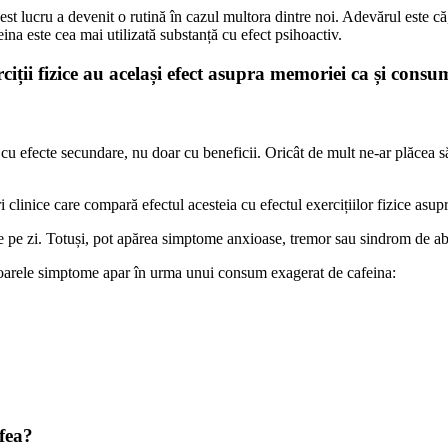
st lucru a devenit o rutină în cazul multora dintre noi. Adevărul este că
a este cea mai utilizată substanță cu efect psihoactiv.
ții fizice au același efect asupra memoriei ca și consum
cu efecte secundare, nu doar cu beneficii. Oricât de mult ne-ar plăcea s
 clinice care compară efectul acesteia cu efectul exercițiilor fizice asup
pe zi. Totuși, pot apărea simptome anxioase, tremor sau sindrom de abs
mătoarele simptome apar în urma unui consum exagerat de cafeina:
fea?