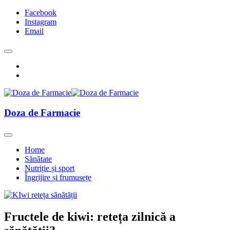
Facebook
Instagram
Email
Doza de Farmacie
Home
Sănătate
Nutriție și sport
Îngrijire și frumusețe
Fructele de kiwi: reteța zilnică a