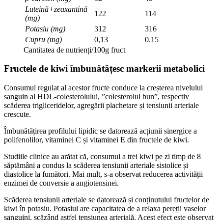
Luteină+zeaxantină
122
114
(mg)
Potasiu (mg)
312
316
Cupru (mg)
0,13
0.15
Cantitatea de nutrienți/100g fruct
Fructele de kiwi îmbunătățesc markerii metabolici
Consumul regulat al acestor fructe conduce la creșterea nivelului
sanguin al HDL-colesterolului, ”colesterolul bun”, respectiv
scăderea trigliceridelor, agregării plachetare și tensiunii arteriale
crescute.
Îmbunătățirea profilului lipidic se datorează acțiunii sinergice a
polifenolilor, vitaminei C și vitaminei E din fructele de kiwi.
Studiile clinice au arătat că, consumul a trei kiwi pe zi timp de 8
săptămâni a condus la scăderea tensiunii arteriale sistolice și
diastolice la fumători. Mai mult, s-a observat reducerea activității
enzimei de conversie a angiotensinei.
Scăderea tensiunii arteriale se datorează și conținutului fructelor de
kiwi în potasiu. Potasiul are capacitatea de a relaxa pereții vaselor
sanguini, scăzând astfel tensiunea arterială. Acest efect este observat