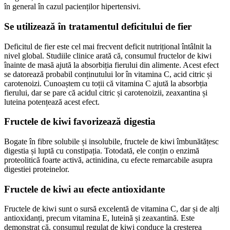
în general în cazul pacienților hipertensivi.
Se utilizează în tratamentul deficitului de fier
Deficitul de fier este cel mai frecvent deficit nutrițional întâlnit la
nivel global. Studiile clinice arată că, consumul fructelor de kiwi
înainte de masă ajută la absorbiția fierului din alimente. Acest efect
se datorează probabil conținutului lor în vitamina C, acid citric și
carotenoizi. Cunoaștem cu toții că vitamina C ajută la absorbția
fierului, dar se pare că acidul citric și carotenoizii, zeaxantina și
luteina potențează acest efect.
Fructele de kiwi favorizează digestia
Bogate în fibre solubile și insolubile, fructele de kiwi îmbunătățesc
digestia și luptă cu constipația. Totodată, ele conțin o enzimă
proteolitică foarte activă, actinidina, cu efecte remarcabile asupra
digestiei proteinelor.
Fructele de kiwi au efecte antioxidante
Fructele de kiwi sunt o sursă excelentă de vitamina C, dar și de alți
antioxidanți, precum vitamina E, luteină și zeaxantină. Este
demonstrat că, consumul regulat de kiwi conduce la creșterea