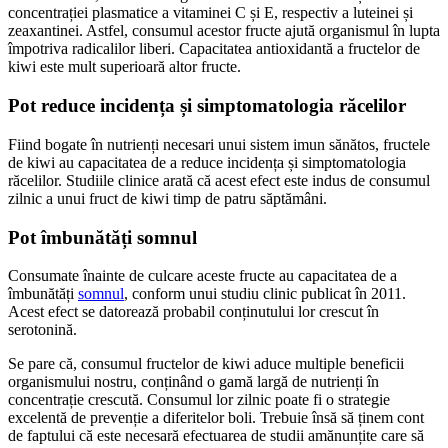
concentrației plasmatice a vitaminei C și E, respectiv a luteinei și
zeaxantinei. Astfel, consumul acestor fructe ajută organismul în lupta
împotriva radicalilor liberi. Capacitatea antioxidantă a fructelor de
kiwi este mult superioară altor fructe.
Pot reduce incidența și simptomatologia răcelilor
Fiind bogate în nutrienți necesari unui sistem imun sănătos, fructele
de kiwi au capacitatea de a reduce incidența și simptomatologia
răcelilor. Studiile clinice arată că acest efect este indus de consumul
zilnic a unui fruct de kiwi timp de patru săptămâni.
Pot îmbunătăți somnul
Consumate înainte de culcare aceste fructe au capacitatea de a
îmbunătăți
somnul
, conform unui studiu clinic publicat în 2011.
Acest efect se datorează probabil conținutului lor crescut în
serotonină.
Se pare că, consumul fructelor de kiwi aduce multiple beneficii
organismului nostru, conținând o gamă largă de nutrienți în
concentrație crescută. Consumul lor zilnic poate fi o strategie
excelentă de prevenție a diferitelor boli. Trebuie însă să ținem cont
de faptului că este necesară efectuarea de studii amănunțite care să