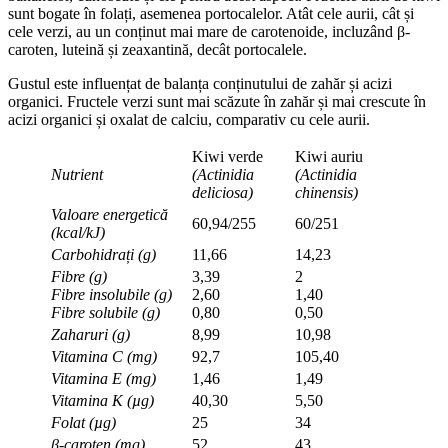
sunt bogate în folați, asemenea portocalelor. Atât cele aurii, cât și
cele verzi, au un conținut mai mare de carotenoide, incluzând β-
caroten, luteină și zeaxantină, decât portocalele.
Gustul este influențat de balanța conținutului de zahăr și acizi
organici. Fructele verzi sunt mai scăzute în zahăr și mai crescute în
acizi organici și oxalat de calciu, comparativ cu cele aurii.
Kiwi verde
Kiwi auriu
Nutrient
(Actinidia
(Actinidia
deliciosa)
chinensis)
Valoare energetică
60,94/255
60/251
(kcal/kJ)
Carbohidrați (g)
11,66
14,23
Fibre (g)
3,39
2
Fibre insolubile (g)
2,60
1,40
Fibre solubile (g)
0,80
0,50
Zaharuri (g)
8,99
10,98
Vitamina C (mg)
92,7
105,40
Vitamina E (mg)
1,46
1,49
Vitamina K (
µ
g)
40,30
5,50
Folat (
µ
g)
25
34
β
-caroten (mg)
52
43