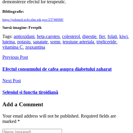
demonstreze efectul lor terapeutic.
Bibliografie:
https://pubmed.ncbi.nlm.nih.gov/23746068/
Sursă imagine: Freepik
Tags:
antioxidant
,
beta-caroten
,
colesterol
,
digestie
,
fier
,
folati
,
kiwi
,
luteina
,
potasiu
,
sanatate
,
somn
,
tensiune arteriala
,
trigliceride
,
vitamina C
,
zeaxantina
Previous Post
Efectul consumului de cafea asupra diabetului zaharat
Next Post
Seleniul și funcția tiroidiană
Add a Comment
Your email address will not be published. Required fields are
marked *