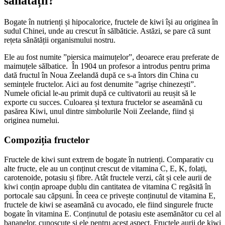
sănătății?
Bogate în nutrienți și hipocalorice, fructele de kiwi își au originea în
sudul Chinei, unde au crescut în sălbăticie. Astăzi, se pare că sunt
rețeta sănătății organismului nostru.
Ele au fost numite ”piersica maimuțelor”, deoarece erau preferate de
maimuțele sălbatice. În 1904 un profesor a introdus pentru prima
dată fructul în Noua Zeelandă după ce s-a întors din China cu
semințele fructelor. Aici au fost denumite ”agrișe chinezești”.
Numele oficial
le-au primit după ce cultivatorii au reușit să le
exporte cu succes. Culoarea și textura fructelor se aseamănă cu
pasărea Kiwi, unul dintre simbolurile Noii Zeelande, fiind și
originea numelui.
Compoziția fructelor
Fructele de kiwi sunt extrem de bogate în nutrienți. Comparativ cu
alte fructe, ele au un conținut crescut de vitamina C, E, K, folați,
carotenoide, potasiu și fibre. Atât fructele verzi, cât și cele aurii de
kiwi conțin aproape dublu din cantitatea de vitamina C regăsită în
portocale sau căpșuni. În ceea ce privește conținutul de vitamina E,
fructele de kiwi se aseamănă cu avocado, ele fiind singurele fructe
bogate în vitamina E. Conținutul de potasiu este asemănător cu cel al
bananelor, cunoscute și ele pentru acest aspect. Fructele aurii de kiwi