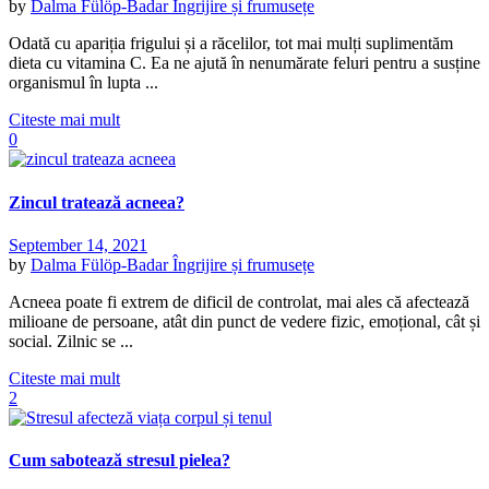
by
Dalma Fülöp-Badar
Îngrijire și frumusețe
Odată cu apariția frigului și a răcelilor, tot mai mulți suplimentăm
dieta cu vitamina C. Ea ne ajută în nenumărate feluri pentru a susține
organismul în lupta ...
Citeste mai mult
0
Zincul tratează acneea?
September 14, 2021
by
Dalma Fülöp-Badar
Îngrijire și frumusețe
Acneea poate fi extrem de dificil de controlat, mai ales că afectează
milioane de persoane, atât din punct de vedere fizic, emoțional, cât și
social. Zilnic se ...
Citeste mai mult
2
Cum sabotează stresul pielea?