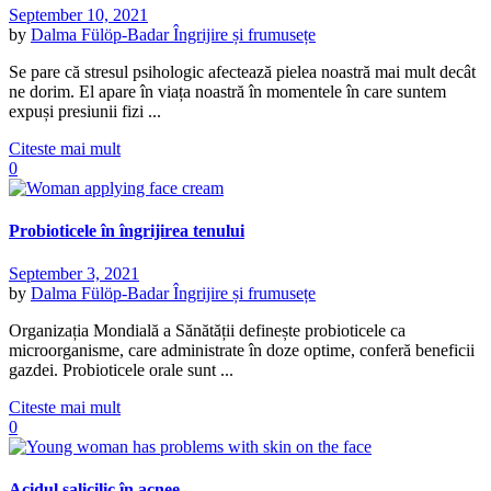
September 10, 2021
by
Dalma Fülöp-Badar
Îngrijire și frumusețe
Se pare că stresul psihologic afectează pielea noastră mai mult decât
ne dorim. El apare în viața noastră în momentele în care suntem
expuși presiunii fizi ...
Citeste mai mult
0
Probioticele în îngrijirea tenului
September 3, 2021
by
Dalma Fülöp-Badar
Îngrijire și frumusețe
Organizația Mondială a Sănătății definește probioticele ca
microorganisme, care administrate în doze optime, conferă beneficii
gazdei. Probioticele orale sunt ...
Citeste mai mult
0
Acidul salicilic în acnee