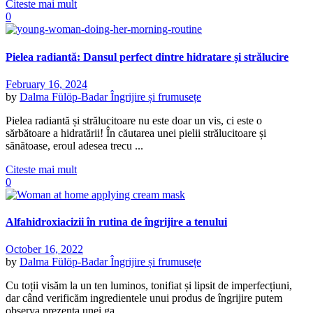
Citeste mai mult
0
Pielea radiantă: Dansul perfect dintre hidratare și strălucire
February 16, 2024
by
Dalma Fülöp-Badar
Îngrijire și frumusețe
Pielea radiantă și strălucitoare nu este doar un vis, ci este o
sărbătoare a hidratării! În căutarea unei pielii strălucitoare și
sănătoase, eroul adesea trecu ...
Citeste mai mult
0
Alfahidroxiacizii în rutina de îngrijire a tenului
October 16, 2022
by
Dalma Fülöp-Badar
Îngrijire și frumusețe
Cu toții visăm la un ten luminos, tonifiat și lipsit de imperfecțiuni,
dar când verificăm ingredientele unui produs de îngrijire putem
observa prezența unei ga ...