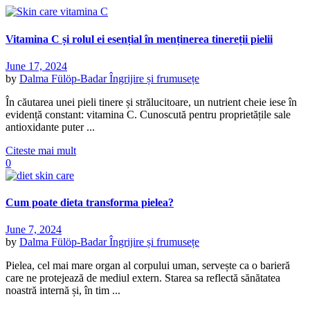
Vitamina C și rolul ei esențial în menținerea tinereții pielii
June 17, 2024
by
Dalma Fülöp-Badar
Îngrijire și frumusețe
În căutarea unei pieli tinere și strălucitoare, un nutrient cheie iese în
evidență constant: vitamina C. Cunoscută pentru proprietățile sale
antioxidante puter ...
Citeste mai mult
0
Cum poate dieta transforma pielea?
June 7, 2024
by
Dalma Fülöp-Badar
Îngrijire și frumusețe
Pielea, cel mai mare organ al corpului uman, servește ca o barieră
care ne protejează de mediul extern. Starea sa reflectă sănătatea
noastră internă și, în tim ...