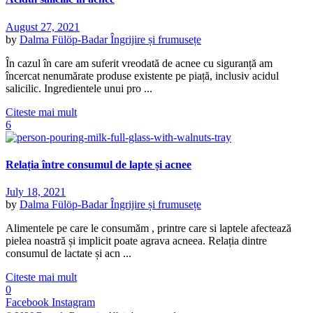
August 27, 2021
by
Dalma Fülöp-Badar
Îngrijire și frumusețe
În cazul în care am suferit vreodată de acnee cu siguranță am
încercat nenumărate produse existente pe piață, inclusiv acidul
salicilic. Ingredientele unui pro ...
Citeste mai mult
6
Relația între consumul de lapte și acnee
July 18, 2021
by
Dalma Fülöp-Badar
Îngrijire și frumusețe
Alimentele pe care le consumăm , printre care si laptele afectează
pielea noastră și implicit poate agrava acneea. Relația dintre
consumul de lactate și acn ...
Citeste mai mult
0
Facebook
Instagram