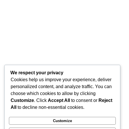
inflamație, cea acută și cea cronică. Inflamația
acută este răspunsul normal al organismului la
apariția unei ...
0
Citeste mai mult
We respect your privacy
Cookies help us improve your experience, deliver
personalized content, and analyze traffic. You can
choose which cookies to allow by clicking
Customize
. Click
Accept All
to consent or
Reject
All
to decline non-essential cookies.
Customize