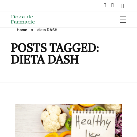
Home
»
dieta DASH
HOME
Doza de Farmacie
POSTS TAGGED:
DIETA DASH
SĂNĂTATE
NUTRIȚIE ȘI SPORT
ÎNGRIJIRE ȘI FRUMUSEȚE