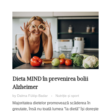
Dieta MIND în prevenirea bolii
Alzheimer
by
Dalma Fülöp-Badar
Nutriție și sport
Majoritatea dietelor promovează scăderea în
greutate, însă nu toată lumea ”la dietă” își dorește