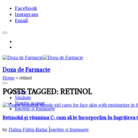
Facebook
Instagram
Email
Doza de Farmacie
Home
»
retinol
POSTS TAGGED: RETINOL
Home
Sănătate
Nutriție și sport
Îngrijire și frumusețe
Retinolul și vitamina C: cum să le încorporăm în îngrijirea 
by
Dalma Fülöp-Badar
Îngrijire și frumusețe