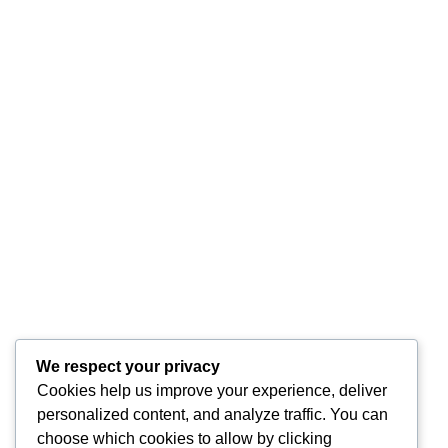
by
Dalma Fülöp-Badar
Sănătate
Boala Parkinson (PD) este o tulburare
neurodegenerativă progresivă caracterizată prin
simptome motorii, cum ar fi tremorul, rigiditatea,
bradikinezia și instabilitatea posturală, precum și
simptome non-motorii, inclusiv declin cognitiv,
tulburări de disp ...
0
Citeste mai mult
We respect your privacy
Cookies help us improve your experience, deliver
personalized content, and analyze traffic. You can
choose which cookies to allow by clicking