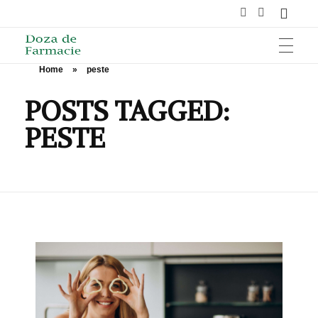
Home
»
peste
HOME
Doza de Farmacie
POSTS TAGGED:
PESTE
SĂNĂTATE
NUTRIȚIE ȘI SPORT
ÎNGRIJIRE ȘI FRUMUSEȚE