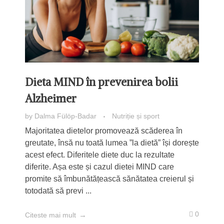
Dieta MIND în prevenirea bolii
Alzheimer
by
Dalma Fülöp-Badar
Nutriție și sport
Majoritatea dietelor promovează scăderea în
greutate, însă nu toată lumea ”la dietă” își dorește
acest efect. Diferitele diete duc la rezultate
diferite. Așa este și cazul dietei MIND care
promite să îmbunătățească sănătatea creierul și
totodată să previ ...
0
Citeste mai mult