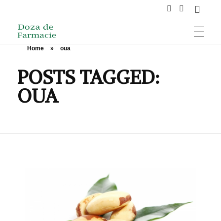
Home
»
oua
HOME
Doza de Farmacie
POSTS TAGGED:
OUA
SĂNĂTATE
NUTRIȚIE ȘI SPORT
ÎNGRIJIRE ȘI FRUMUSEȚE