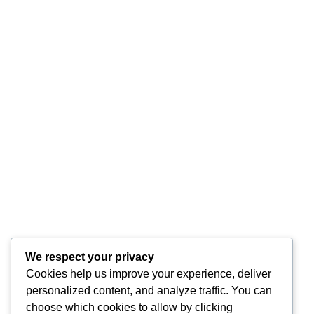
by
Dalma Fülöp-Badar
Nutriție și sport
Protejarea sistemului imunitar a devenit o
preocupare importantă a zilelor noastre, probabil
și din cauza pandemiei. Tot mai mulți, căutăm în
farmacii suplimentele alimentare care să
”îmbunătățească” funcțiile sistemului imunitar.
Puțini cunoaștem însă e ...
0
Citeste mai mult
We respect your privacy
Cookies help us improve your experience, deliver
personalized content, and analyze traffic. You can
choose which cookies to allow by clicking