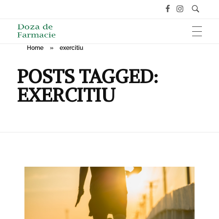
Home
»
exercitiu
HOME
Doza de Farmacie
POSTS TAGGED:
EXERCITIU
SĂNĂTATE
NUTRIȚIE ȘI SPORT
ÎNGRIJIRE ȘI FRUMUSEȚE