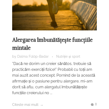
Alergarea îmbunătățește funcțiile
mintale
by
Dalma Fülöp-Badar
Nutriție și sport
”Dacă ne dorim un creier sănătos, trebuie să
practicăm exerciții fizice!” Probabil cu toții am
mai auzit acest concept. Pornind de la această
afirmație și o pasiune pentru alergare, mi-am
dorit să aflu, cum alergatul îmbunătățește
funcțiile creierului no ...
8
Citeste mai mult