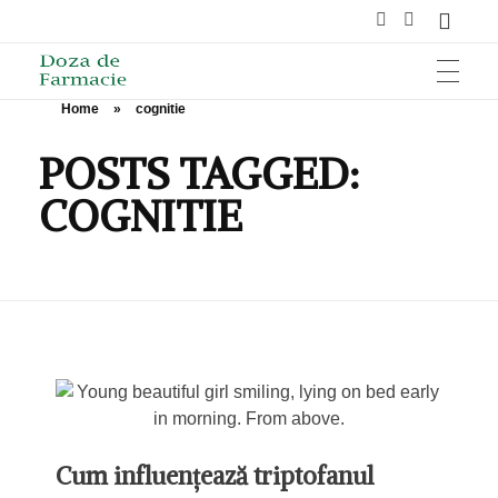
Home
»
cognitie
HOME
Doza de Farmacie
POSTS TAGGED:
COGNITIE
SĂNĂTATE
NUTRIȚIE ȘI SPORT
ÎNGRIJIRE ȘI FRUMUSEȚE
Cum influențează triptofanul