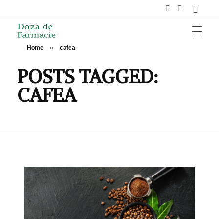
Home
»
cafea
HOME
Doza de Farmacie
POSTS TAGGED:
CAFEA
SĂNĂTATE
NUTRIȚIE ȘI SPORT
ÎNGRIJIRE ȘI FRUMUSEȚE