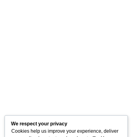
ansamblu științifică
by
Dalma Fülöp-Badar
Sănătate
Imaginați-vă că vă bucurați de o zi însorită la un
picnic, sorbind o băutură răcoritoare infuzată cu
lime, pentru a descoperi câteva zile mai târziu că
pielea dvs. este afectată de vezicule dureroase,
cu dungi și pete întunecate. Acest scenariu
neliniști ...
Citeste mai mult
We respect your privacy
Cookies help us improve your experience, deliver