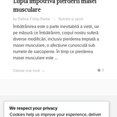
Lupta împotriva pierderii masei
musculare
by
Dalma Fülöp-Badar
Nutriție și sport
Îmbătrânirea este o parte inevitabilă a vieții, iar
pe măsură ce îmbătrânim, corpul nostru suferă
diverse modificări, inclusiv pierderea treptată a
masei musculare, o afecțiune cunoscută sub
numele de sarcopenie. În timp ce pierderea
masei musculare este ...
0
Citeste mai mult
We respect your privacy
Cookies help us improve your experience, deliver