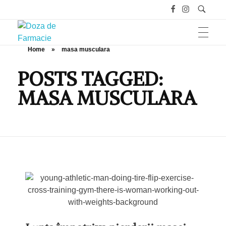
Home
»
masa musculara
HOME
Doza de Farmacie
POSTS TAGGED:
MASA MUSCULARA
SĂNĂTATE
NUTRIȚIE ȘI SPORT
ÎNGRIJIRE ȘI FRUMUSEȚE