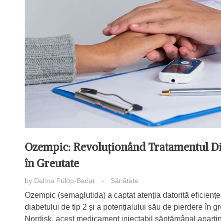
Ozempic: Revoluționând Tratamentul Dia
în Greutate
by
Dalma Fülöp-Badar
Sănătate
Ozempic (semaglutida) a captat atenția datorită eficiențe
diabetului de tip 2 și a potențialului său de pierdere în 
Nordisk, acest medicament injectabil săptămânal aparține