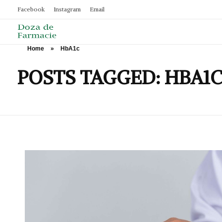
Facebook
Instagram
Email
Home
»
HbA1c
Doza de Farmacie
POSTS TAGGED: HBA1