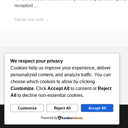
receptoril ...
Citeste mai mult
We respect your privacy
Cookies help us improve your experience, deliver
personalized content, and analyze traffic. You can
choose which cookies to allow by clicking
Customize
. Click
Accept All
to consent or
Reject
All
to decline non-essential cookies.
Customize
Reject All
Accept All
© 2026 Doza de Farmacie. All rights reserved.
Powered by