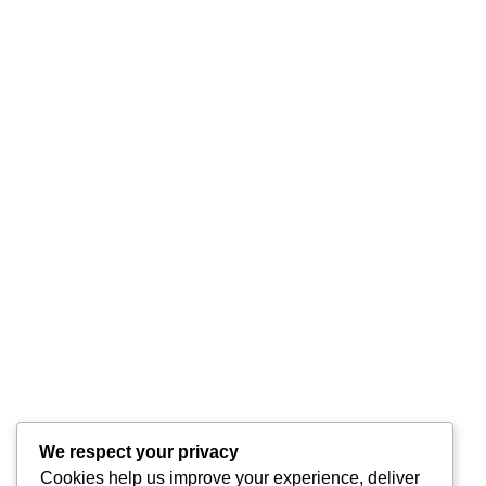
sfaturi pentru un somn bun și o
noapte odihnitoare
by
Dalma Fülöp-Badar
Sănătate
Un somn bun este esențial pentru sănătatea
generală și bunăstarea noastră. Cu toate
acestea, mulți dintre noi se luptă să adoarmă, să
rămână adormiți sau să se trezească simțindu-ne
revigorați. Iată câteva sfaturi eficiente pentru a ne
îmbunătăți calitat ...
0
Citeste mai mult
We respect your privacy
Cookies help us improve your experience, deliver