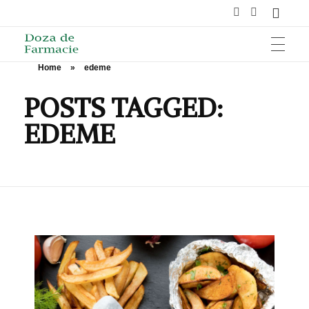
Home
»
edeme
HOME
Doza de Farmacie
POSTS TAGGED:
EDEME
SĂNĂTATE
NUTRIȚIE ȘI SPORT
ÎNGRIJIRE ȘI FRUMUSEȚE