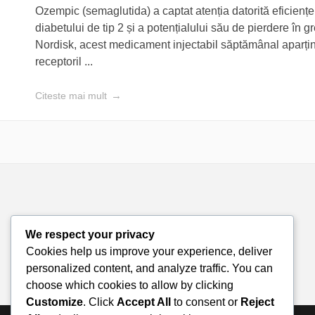
Ozempic (semaglutida) a captat atenția datorită eficiențe
diabetului de tip 2 și a potențialului său de pierdere în 
Nordisk, acest medicament injectabil săptămânal aparține
receptoril ...
Citeste mai mult
We respect your privacy
Cookies help us improve your experience, deliver
personalized content, and analyze traffic. You can
choose which cookies to allow by clicking
Customize
. Click
Accept All
to consent or
Reject