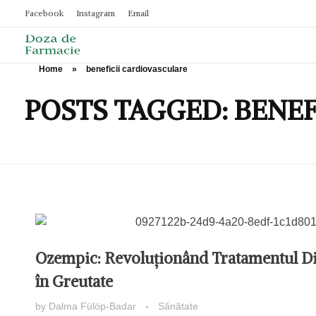
Facebook
Instagram
Email
Home
»
beneficii cardiovasculare
Doza de Farmacie
POSTS TAGGED: BENE
Ozempic: Revoluționând Tratamentul Dia
în Greutate
by
Dalma Fülöp-Badar
Sănătate