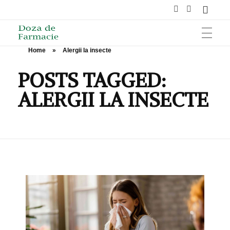
Home
»
Alergii la insecte
HOME
Doza de Farmacie
POSTS TAGGED:
ALERGII LA INSECTE
SĂNĂTATE
NUTRIȚIE ȘI SPORT
ÎNGRIJIRE ȘI FRUMUSEȚE