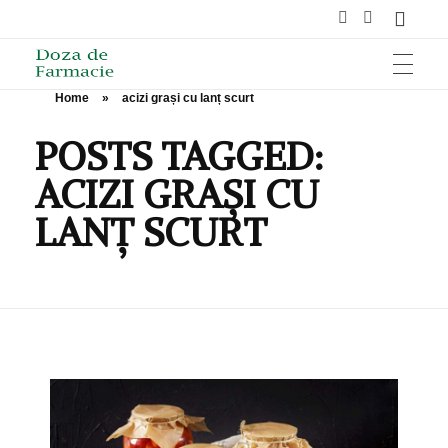
Home
»
acizi grași cu lanț scurt
HOME
Doza de Farmacie
POSTS TAGGED:
ACIZI GRAȘI CU
SĂNĂTATE
LANȚ SCURT
NUTRIȚIE ȘI SPORT
ÎNGRIJIRE ȘI FRUMUSEȚE